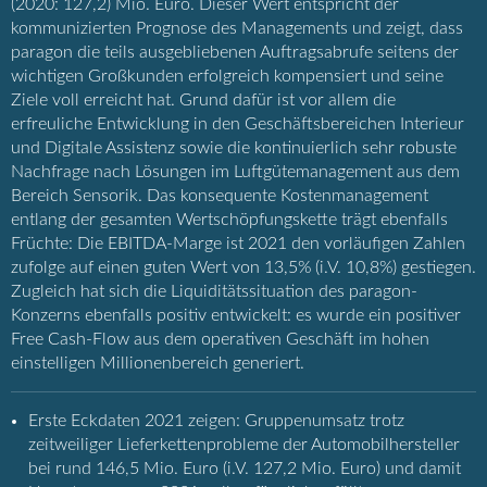
(2020: 127,2) Mio. Euro. Dieser Wert entspricht der
kommunizierten Prognose des Managements und zeigt, dass
paragon die teils ausgebliebenen Auftragsabrufe seitens der
wichtigen Großkunden erfolgreich kompensiert und seine
Ziele voll erreicht hat. Grund dafür ist vor allem die
erfreuliche Entwicklung in den Geschäftsbereichen Interieur
und Digitale Assistenz sowie die kontinuierlich sehr robuste
Nachfrage nach Lösungen im Luftgütemanagement aus dem
Bereich Sensorik. Das konsequente Kostenmanagement
entlang der gesamten Wertschöpfungskette trägt ebenfalls
Früchte: Die EBITDA-Marge ist 2021 den vorläufigen Zahlen
zufolge auf einen guten Wert von 13,5% (i.V. 10,8%) gestiegen.
Zugleich hat sich die Liquiditätssituation des paragon-
Konzerns ebenfalls positiv entwickelt: es wurde ein positiver
Free Cash-Flow aus dem operativen Geschäft im hohen
einstelligen Millionenbereich generiert.
Erste Eckdaten 2021 zeigen: Gruppenumsatz trotz
zeitweiliger Lieferkettenprobleme der Automobilhersteller
bei rund 146,5 Mio. Euro (i.V. 127,2 Mio. Euro) und damit