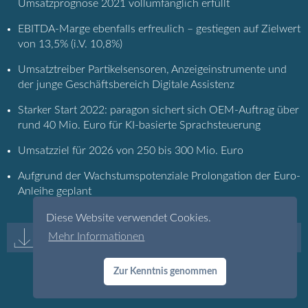
Umsatzprognose 2021 vollumfänglich erfüllt
EBITDA-Marge ebenfalls erfreulich – gestiegen auf Zielwert
von 13,5% (i.V. 10,8%)
Umsatztreiber Partikelsensoren, Anzeigeinstrumente und
der junge Geschäftsbereich Digitale Assistenz
Starker Start 2022: paragon sichert sich OEM-Auftrag über
rund 40 Mio. Euro für KI-basierte Sprachsteuerung
Umsatzziel für 2026 von 250 bis 300 Mio. Euro
Aufgrund der Wachstumspotenziale Prolongation der Euro-
Anleihe geplant
Diese Website verwendet Cookies.
Mehr Informationen
Artikel herunterladen (pdf-Dokument)
Zur Kenntnis genommen