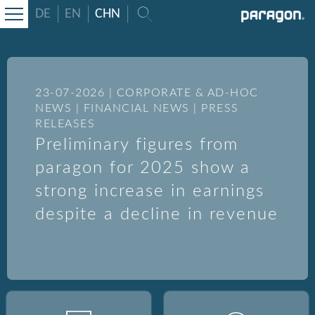
DE
EN
CHN
23-07-2026 | CORPORATE & AD-HOC
NEWS | FINANCIAL NEWS | PRESS
RELEASES
Preliminary figures from
paragon for 2025 show a
strong increase in earnings
despite a decline in revenue