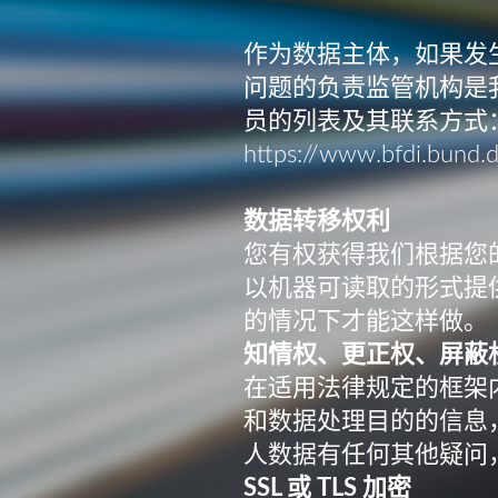
作为数据主体，如果发
问题的负责监管机构是
员的列表及其联系方式
https://www.bfdi.bund.d
数据转移权利
您有权获得我们根据您
以机器可读取的形式提
的情况下才能这样做。
知情权、更正权、屏蔽
在适用法律规定的框架
和数据处理目的的信息
人数据有任何其他疑问
SSL 或 TLS 加密