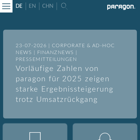
DE
EN
CHN
23-07-2026 | CORPORATE & AD-HOC
NEWS | FINANZNEWS |
PRESSEMITTEILUNGEN
Vorläufige Zahlen von
paragon für 2025 zeigen
starke Ergebnissteigerung
trotz Umsatzrückgang